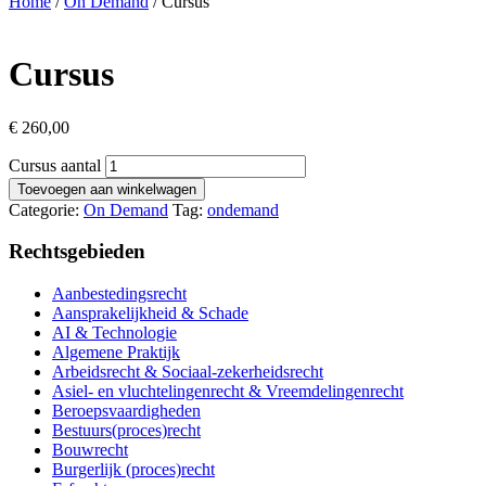
Home
/
On Demand
/ Cursus
Cursus
€
260,00
Cursus aantal
Toevoegen aan winkelwagen
Categorie:
On Demand
Tag:
ondemand
Rechtsgebieden
Aanbestedingsrecht
Aansprakelijkheid & Schade
AI & Technologie
Algemene Praktijk
Arbeidsrecht & Sociaal-zekerheidsrecht
Asiel- en vluchtelingenrecht & Vreemdelingenrecht
Beroepsvaardigheden
Bestuurs(proces)recht
Bouwrecht
Burgerlijk (proces)recht