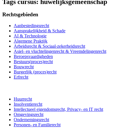
Tags cursus:
huwelijksgemeenschap
Rechtsgebieden
Aanbestedingsrecht
Aansprakelijkheid & Schade
AI & Technologie
Algemene Praktijk
Arbeidsrecht & Sociaal-zekerheidsrecht
Asiel- en vluchtelingenrecht & Vreemdelingenrecht
Beroepsvaardigheden
Bestuurs(proces)recht
Bouwrecht
Burgerlijk (proces)recht
Erfrecht
Huurrecht
Insolventierecht
Intellectueel eigendomsrecht, Privacy- en IT recht
Omgevingsrecht
Ondernemingsrecht
Personen- en Familierecht